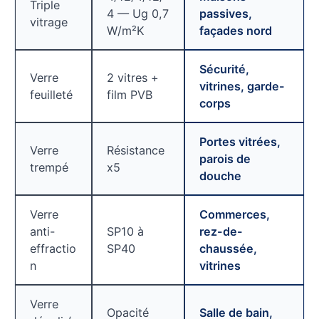
Triple
4 — Ug 0,7
passives,
vitrage
W/m²K
façades nord
Sécurité,
Verre
2 vitres +
vitrines, garde-
feuilleté
film PVB
corps
Portes vitrées,
Verre
Résistance
parois de
trempé
x5
douche
Verre
Commerces,
anti-
SP10 à
rez-de-
effractio
SP40
chaussée,
n
vitrines
Verre
Opacité
Salle de bain,