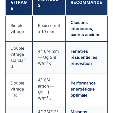
VITRAG
RECOMMANDÉ
S
E
Cloisons
Simple
Épaisseur 4
intérieures,
vitrage
à 10 mm
cadres anciens
Double
4/16/4 mm
Fenêtres
vitrage
— Ug 2,8
résidentielles,
standar
W/m²K
rénovation
d
4/16/4
Double
Performance
argon —
vitrage
énergétique
Ug 1,1
ITR
optimale
W/m²K
4/12/4/12/
Maisons