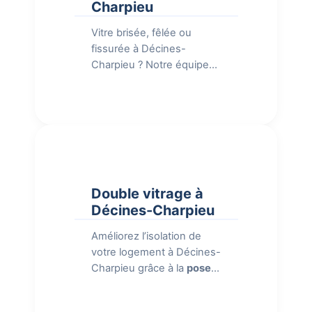
Charpieu
Vitre brisée, fêlée ou
fissurée à Décines-
Charpieu ? Notre équipe
de vitriers intervient
rapidement pour le
remplacement de votre
vitrage
. Nous prenons en
charge tous les types de
vitres : simple vitrage,
double vitrage, vitrage
Double vitrage à
feuilleté, verre trempé et
Décines-Charpieu
verre sécurit. Nos artisans
se déplacent avec tout le
Améliorez l’isolation de
matériel nécessaire pour
votre logement à Décines-
effectuer le remplacement
Charpieu grâce à la
pose
en une seule intervention.
de double vitrage
. Le
Nous prenons les
double vitrage offre une
mesures sur place,