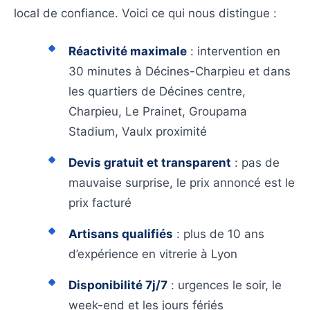
pose est réalisée avec
local de confiance. Voici ce qui nous distingue :
soin pour un résultat
parfait et durable dans
Réactivité maximale
: intervention en
votre habitation à
30 minutes à Décines-Charpieu et dans
Décines-Charpieu.
les quartiers de Décines centre,
Charpieu, Le Prainet, Groupama
Stadium, Vaulx proximité
Devis gratuit et transparent
: pas de
mauvaise surprise, le prix annoncé est le
prix facturé
Artisans qualifiés
: plus de 10 ans
d’expérience en vitrerie à Lyon
Disponibilité 7j/7
: urgences le soir, le
week-end et les jours fériés