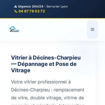
Aller
⚠️
Urgence 24h/24
- Serrurier Lyon
au
📞 04 87 79 03 72
contenu
Menu
Vitrier à Décines-Charpieu
— Dépannage et Pose de
Vitrage
Votre vitrier professionnel à
Décines-Charpieu : remplacement
de vitre, double vitrage, vitrine de