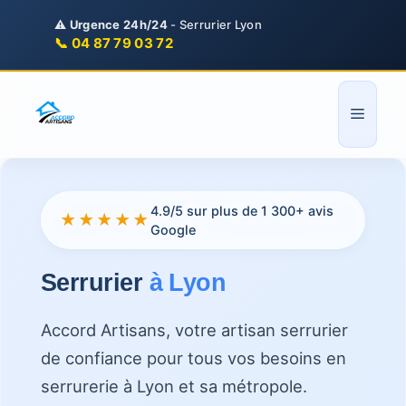
Aller
⚠️
Urgence 24h/24
- Serrurier Lyon
au
📞 04 87 79 03 72
contenu
Menu
4.9/5 sur plus de 1 300+ avis
★★★★★
Google
Serrurier
à Lyon
Accord Artisans, votre artisan serrurier
de confiance pour tous vos besoins en
serrurerie à Lyon et sa métropole.