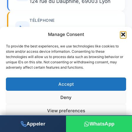
124 rue du Dauphiné, 69003 Lyon
TÉLÉPHONE
📞
Manage Consent
04 87 79 03 72
To provide the best experiences, we use technologies like cookies to
store and/or access device information. Consenting to these
HORAIRES
technologies will allow us to process data such as browsing behavior or
🕒
unique IDs on this site. Not consenting or withdrawing consent, may
adversely affect certain features and functions.
24h/24, 7j/7 (urgences)
Accept
EMAIL
📧
Deny
accordartisans@gmail.com
View preferences
Appeler
WhatsApp
Déclaration de confidentialité