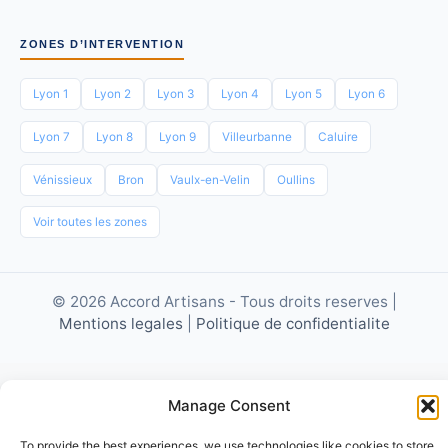
ZONES D’INTERVENTION
Lyon 1
Lyon 2
Lyon 3
Lyon 4
Lyon 5
Lyon 6
Lyon 7
Lyon 8
Lyon 9
Villeurbanne
Caluire
Vénissieux
Bron
Vaulx-en-Velin
Oullins
Voir toutes les zones
© 2026 Accord Artisans - Tous droits reserves |
Mentions legales
|
Politique de confidentialite
Manage Consent
To provide the best experiences, we use technologies like cookies to store