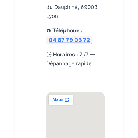
du Dauphiné, 69003
Lyon
☎️
Téléphone :
04 87 79 03 72
🕒
Horaires :
7j/7 —
Dépannage rapide