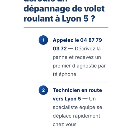
nous le
dépannage de volet
remplaçons
roulant à Lyon 5 ?
intégralement aux
dimensions
exactes.
Appelez le 04 87 79
03 72
— Décrivez la
panne et recevez un
premier diagnostic par
téléphone
Technicien en route
vers Lyon 5
— Un
spécialiste équipé se
déplace rapidement
chez vous