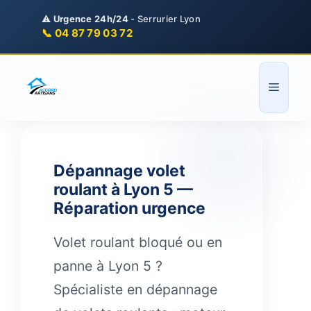
Aller
⚠️
Urgence 24h/24
- Serrurier Lyon
au
📞 04 87 79 03 72
contenu
Menu
Dépannage volet
roulant à Lyon 5 —
Réparation urgence
Volet roulant bloqué ou en
panne à Lyon 5 ?
Spécialiste en dépannage