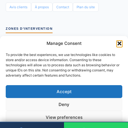
Avis clients
À propos
Contact
Plan du site
ZONES D’INTERVENTION
Manage Consent
Lyon 1
Lyon 2
Lyon 3
Lyon 4
Lyon 5
Lyon 6
To provide the best experiences, we use technologies like cookies to
Lyon 7
Lyon 8
Lyon 9
Villeurbanne
Caluire
store and/or access device information. Consenting to these
technologies will allow us to process data such as browsing behavior or
Vénissieux
Bron
Vaulx-en-Velin
Oullins
unique IDs on this site. Not consenting or withdrawing consent, may
adversely affect certain features and functions.
Voir toutes les zones
Accept
© 2026 Accord Artisans - Tous droits reserves |
Deny
Mentions legales
|
Politique de confidentialite
View preferences