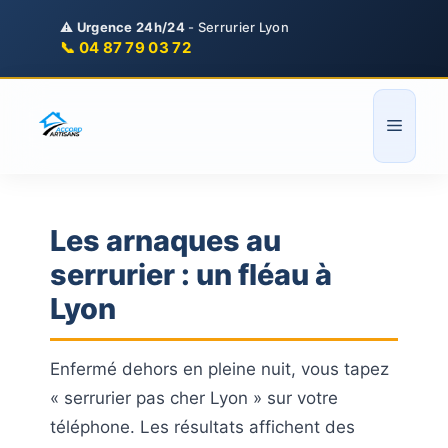
Aller
⚠️
Urgence 24h/24
- Serrurier Lyon
au
📞 04 87 79 03 72
contenu
Menu
Les arnaques au
serrurier : un fléau à
Lyon
Enfermé dehors en pleine nuit, vous tapez
« serrurier pas cher Lyon » sur votre
téléphone. Les résultats affichent des